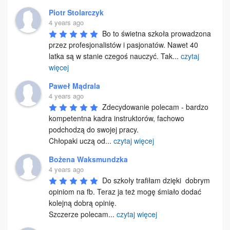
Piotr Stolarczyk
4 years ago
Bo to świetna szkoła prowadzona 
przez profesjonalistów i pasjonatów. Nawet 40 
latka są w stanie czegoś nauczyć. Tak
...
czytaj
więcej
Paweł Mądrala
4 years ago
Zdecydowanie polecam - bardzo 
kompetentna kadra instruktorów, fachowo 
podchodzą do swojej pracy.

Chłopaki uczą od
...
czytaj więcej
Bożena Waksmundzka
4 years ago
Do szkoły trafiłam dzięki  dobrym 
opiniom na fb. Teraz ja też mogę śmiało dodać 
kolejną dobrą opinię. 

Szczerze polecam
...
czytaj więcej