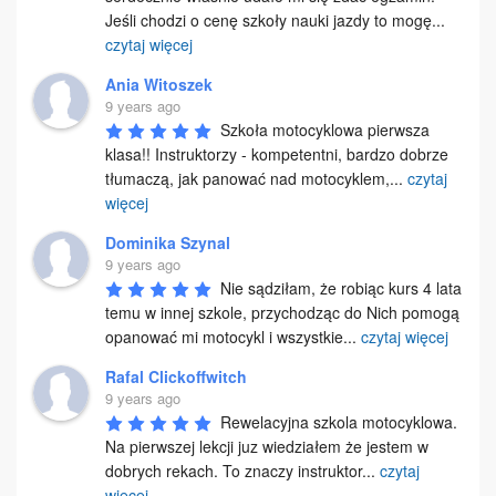
Jeśli chodzi o cenę szkoły nauki jazdy to mogę
...
czytaj więcej
Ania Witoszek
9 years ago
Szkoła motocyklowa pierwsza 
klasa!! Instruktorzy - kompetentni, bardzo dobrze 
tłumaczą, jak panować nad motocyklem,
...
czytaj
więcej
Dominika Szynal
9 years ago
Nie sądziłam, że robiąc kurs 4 lata 
temu w innej szkole, przychodząc do Nich pomogą 
opanować mi motocykl i wszystkie
...
czytaj więcej
Rafal Clickoffwitch
9 years ago
Rewelacyjna szkola motocyklowa. 
Na pierwszej lekcji juz wiedziałem że jestem w 
dobrych rekach. To znaczy instruktor
...
czytaj
więcej