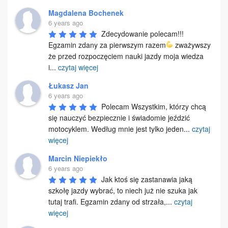
Magdalena Bochenek
6 years ago
Zdecydowanie polecam!!! 
Egzamin zdany za pierwszym razem
 zważywszy 
że przed rozpoczęciem nauki jazdy moja wiedza 
i
...
czytaj więcej
Łukasz Jan
6 years ago
Polecam Wszystkim, którzy chcą 
się nauczyć bezpiecznie i świadomie jeździć 
motocyklem. Według mnie jest tylko jeden
...
czytaj
więcej
Marcin Niepiekło
6 years ago
Jak ktoś się zastanawia jaką 
szkołę jazdy wybrać, to niech już nie szuka jak 
tutaj trafi. Egzamin zdany od strzała,
...
czytaj
więcej