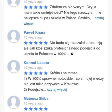
10 years ago
Zdałem za pierwszym! Czy ja 
mam takie umiejętności? Nie tego nauczyła mnie 
najlepsza ekipa i szkoła w Polsce. Szybko,
...
czytaj
więcej
Paweł Knara
10 years ago
Nie będę się rozczulał z recenzją 
ale Jak ktoś szuka profesjonalnego podejścia do 
ucznia to Polecam w 100% .. �
Konrad Lasota
10 years ago
Krótko i na temat.

1) W 100% sprawne motocykle - co z mojej wiedzy 
nie jest takie oczywiste w Krakowie

2) Podejście
...
czytaj więcej
Mateusz Skiba
10 years ago