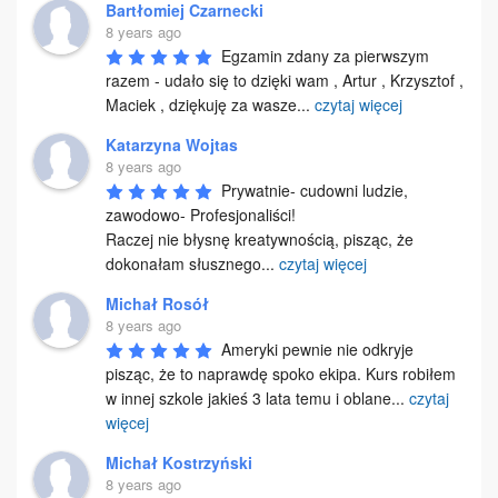
Bartłomiej Czarnecki
8 years ago
Egzamin zdany za pierwszym 
razem - udało się to dzięki wam , Artur , Krzysztof , 
Maciek , dziękuję za wasze
...
czytaj więcej
Katarzyna Wojtas
8 years ago
Prywatnie- cudowni ludzie, 
zawodowo- Profesjonaliści!

Raczej nie błysnę kreatywnością, pisząc, że 
dokonałam słusznego
...
czytaj więcej
Michał Rosół
8 years ago
Ameryki pewnie nie odkryje 
pisząc, że to naprawdę spoko ekipa. Kurs robiłem 
w innej szkole jakieś 3 lata temu i oblane
...
czytaj
więcej
Michał Kostrzyński
8 years ago