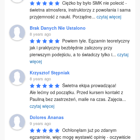
Ciężko by było SMK nie polecić - 
świetna atmosfera, instruktorzy z powołania i sama 
przyjemność z nauki. Porządne
...
czytaj więcej
Brak Danych Nie Ustalono
8 years ago
Powiem tyle. Egzamin teoretyczny 
jak i praktyczny bezbłędnie zaliczony przy 
pierwszym podejściu, a to świadczy tylko i
...
czytaj
więcej
Krzysztof Stępniak
8 years ago
Świetna ekipa prowadząca! 

Ale lećmy od początku. Przed kursem kontakt z 
Pauliną bez zastrzeżeń, maile na czas. Zajęcia
...
czytaj więcej
Dolores Ananas
9 years ago
Ochłonęłam już po zdanym 
egzaminie, więc mogę wystawić opinię - oczywiście 