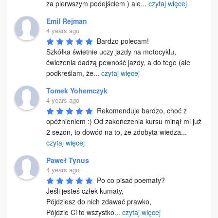
za pierwszym podejściem ) ale
...
czytaj więcej
Emil Rejman
4 years ago
Bardzo polecam!

Szkółka świetnie uczy jazdy na motocyklu, 
ćwiczenia dadzą pewność jazdy, a do tego (ale 
podkreślam, że
...
czytaj więcej
Tomek Yohemczyk
4 years ago
Rekomenduje bardzo, choć z 
opóźnieniem :) Od zakończenia kursu minął mi już 
2 sezon, to dowód na to, że zdobyta wiedza
...
czytaj więcej
Paweł Tynus
4 years ago
Po co pisać poematy?

Jeśli jesteś człek kumaty,

Pójdziesz do nich zdawać prawko,

Pójdzie Ci to wszystko
...
czytaj więcej