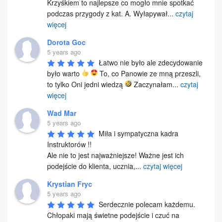
Krzyśkiem to najlepsze co mogło mnie spotkać 
podczas przygody z kat. A. Wyłapywał
...
czytaj
więcej
Dorota Goc
5 years ago
Łatwo nie było ale zdecydowanie 
było warto 
 To, co Panowie ze mną przeszli, 
to tylko Oni jedni wiedzą 
 Zaczynałam
...
czytaj
więcej
Wad Mar
5 years ago
Miła i sympatyczna kadra 
Instruktorów !!

Ale nie to jest najważniejsze! Ważne jest ich 
podejście do klienta, ucznia,
...
czytaj więcej
Krystian Fryc
5 years ago
Serdecznie polecam każdemu.

Chłopaki mają świetne podejście i czuć na 