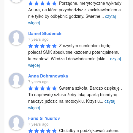
Porządne, merytoryczne wykłady 
Artura, na które przychodzisz z zaciekawieniem a 
nie tylko by odbębnić godziny. Świetne
...
czytaj
więcej
Daniel Studencki
7 years ago
Z czystym sumieniem będę 
polecał SMK absolutnie każdemu potencjalnemu 
kursantowi. Wiedza i doświadczenie jakie
...
czytaj
więcej
Anna Dobranowska
7 years ago
Świetna szkoła. Bardzo dziękuję . 
To naprawdę sztuka żeby taką upartą blondynę 
nauczyć jeździć na motocyklu. Krzysiu
...
czytaj
więcej
Farid S. Yusifov
7 years ago
Chciałbym podziękować całemu 