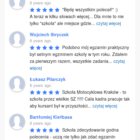
8 years ago
"Będę wszystkim polecał!" :) 

A teraz w kilku słowach więcej... Dla mnie to nie 
tylko "szkoła" ale miejsce gdzie
...
czytaj więcej
Wojciech Stryczek
8 years ago
Podobno mój egzamin praktyczny 
był setnym egzminem szkoły w tym roku. Zdałem 
za pierwszym razem, wszystkie zadania
...
czytaj
więcej
Łukasz Pilarczyk
8 years ago
Szkoła Motocyklowa Kraków - to 
szkoła przez wielkie SZ !!!!! Cała kadra pracuje tak 
aby kursant był w przyszłości
...
czytaj więcej
Bartłomiej Kiełbasa
8 years ago
Szkoła zdecydowanie godna 
polecenia - uczą nie tylko jak zdać egzamin 