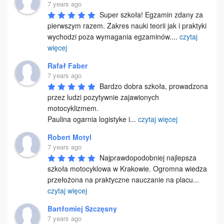
7 years ago
Super szkoła! Egzamin zdany za 
pierwszym razem. Zakres nauki teorii jak i praktyki 
wychodzi poza wymagania egzaminów.
...
czytaj
więcej
Rafał Faber
7 years ago
Bardzo dobra szkoła, prowadzona 
przez ludzi pozytywnie zajawionych 
motocyklizmem.

Paulina ogarnia logistyke i
...
czytaj więcej
Robert Motyl
7 years ago
Najprawdopodobniej najlepsza 
szkoła motocyklowa w Krakowie. Ogromna wiedza 
przełożona na praktyczne nauczanie na placu
...
czytaj więcej
Bartłomiej Szczęsny
7 years ago