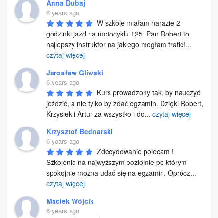
Anna Dubaj
6 years ago
W szkole miałam narazie 2 
godzinki jazd na motocyklu 125. Pan Robert to 
najlepszy instruktor na jakiego mogłam trafić!
...
czytaj więcej
Jarosław Gliwski
6 years ago
Kurs prowadzony tak, by nauczyć 
jeździć, a nie tylko by zdać egzamin. Dzięki Robert, 
Krzysiek i Artur za wszystko i do
...
czytaj więcej
Krzysztof Bednarski
6 years ago
Zdecydowanie polecam ! 
Szkolenie na najwyższym poziomie po którym 
spokojnie można udać się na egzamin. Oprócz
...
czytaj więcej
Maciek Wójcik
6 years ago