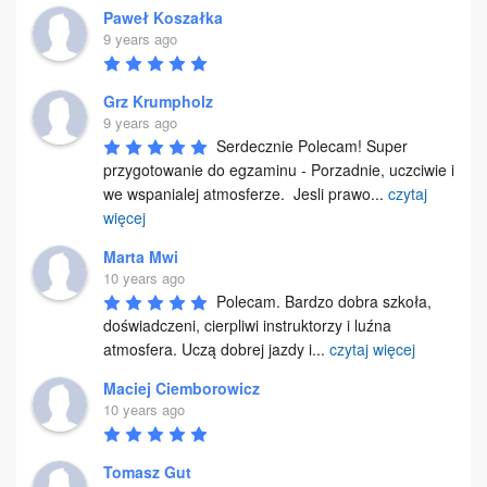
Paweł Koszałka
9 years ago
Grz Krumpholz
9 years ago
Serdecznie Polecam! Super 
przygotowanie do egzaminu - Porzadnie, uczciwie i 
we wspanialej atmosferze.  Jesli prawo
...
czytaj
więcej
Marta Mwi
10 years ago
Polecam. Bardzo dobra szkoła, 
doświadczeni, cierpliwi instruktorzy i luźna 
atmosfera. Uczą dobrej jazdy i
...
czytaj więcej
Maciej Ciemborowicz
10 years ago
Tomasz Gut