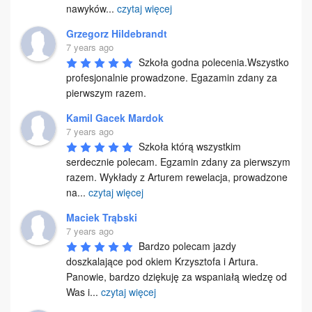
nawyków
...
czytaj więcej
Grzegorz Hildebrandt
7 years ago
Szkoła godna polecenia.Wszystko 
profesjonalnie prowadzone. Egazamin zdany za 
pierwszym razem.
Kamil Gacek Mardok
7 years ago
Szkoła którą wszystkim 
serdecznie polecam. Egzamin zdany za pierwszym 
razem. Wykłady z Arturem rewelacja, prowadzone 
na
...
czytaj więcej
Maciek Trąbski
7 years ago
Bardzo polecam jazdy 
doszkalające pod okiem Krzysztofa i Artura. 
Panowie, bardzo dziękuję za wspaniałą wiedzę od 
Was i
...
czytaj więcej