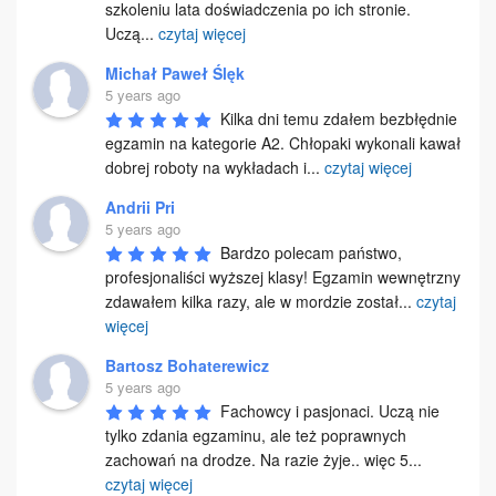
szkoleniu lata doświadczenia po ich stronie.

Uczą
...
czytaj więcej
Michał Paweł Ślęk
5 years ago
Kilka dni temu zdałem bezbłędnie 
egzamin na kategorie A2. Chłopaki wykonali kawał 
dobrej roboty na wykładach i
...
czytaj więcej
Andrii Pri
5 years ago
Bardzo polecam państwo, 
profesjonaliści wyższej klasy! Egzamin wewnętrzny 
zdawałem kilka razy, ale w mordzie został
...
czytaj
więcej
Bartosz Bohaterewicz
5 years ago
Fachowcy i pasjonaci. Uczą nie 
tylko zdania egzaminu, ale też poprawnych 
zachowań na drodze. Na razie żyje.. więc 5
...
czytaj więcej