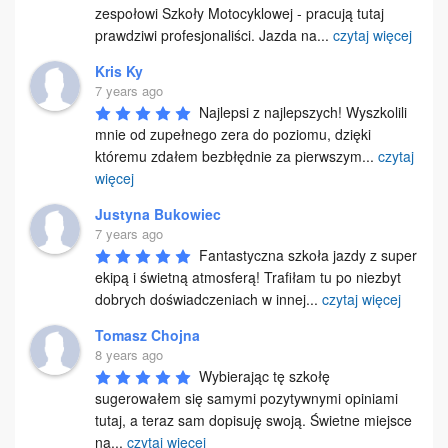
zespołowi Szkoły Motocyklowej - pracują tutaj 
prawdziwi profesjonaliści. Jazda na
...
czytaj więcej
Kris Ky
7 years ago
Najlepsi z najlepszych! Wyszkolili 
mnie od zupełnego zera do poziomu, dzięki 
któremu zdałem bezbłędnie za pierwszym
...
czytaj
więcej
Justyna Bukowiec
7 years ago
Fantastyczna szkoła jazdy z super 
ekipą i świetną atmosferą! Trafiłam tu po niezbyt 
dobrych doświadczeniach w innej
...
czytaj więcej
Tomasz Chojna
8 years ago
Wybierając tę szkołę 
sugerowałem się samymi pozytywnymi opiniami 
tutaj, a teraz sam dopisuję swoją. Świetne miejsce 
na
...
czytaj więcej